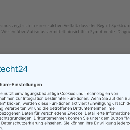
smus zeigt sich in einer solchen Vielfalt, dass der Begriff Spektru
 Wissen über Autismus vermittelt hinsichtlich Symptomatik, Diag
und die Bewältigung von alltäglichen Problemen. Wie kann ich das
en sind hilfreich? Wie kann ich mit Eltern das Thema sensibel be
 Kind und welche Haltung brauche ich, um ein Ankerpunkt im Leb