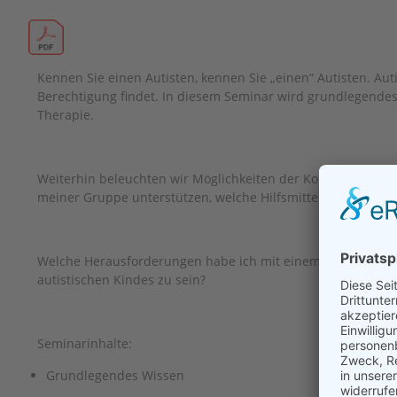
Kennen Sie einen Autisten, kennen Sie „einen“ Autisten. Auti
Berechtigung findet. In diesem Seminar wird grundlegendes
Therapie.
Weiterhin beleuchten wir Möglichkeiten der Kommunikation 
meiner Gruppe unterstützen, welche Hilfsmittel und Method
Welche Herausforderungen habe ich mit einem autistischen
autistischen Kindes zu sein?
Seminarinhalte:
Grundlegendes Wissen