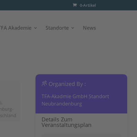
0-Artikel
TFA Akademie
Standorte
News
Organized By :
TFA-Akadmie GmbH Standort
6,
Neubrandenburg
nburg-
tschland
Details Zum
Veranstaltungsplan