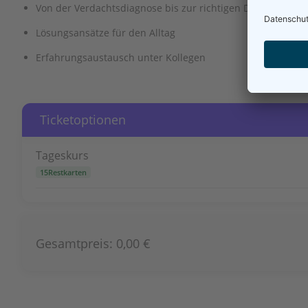
Von der Verdachtsdiagnose bis zur richtigen Diagnose – Wie
Lösungsansätze für den Alltag
Erfahrungsaustausch unter Kollegen
Ticketoptionen
Tageskurs
15Restkarten
Gesamtpreis:
0,00 €