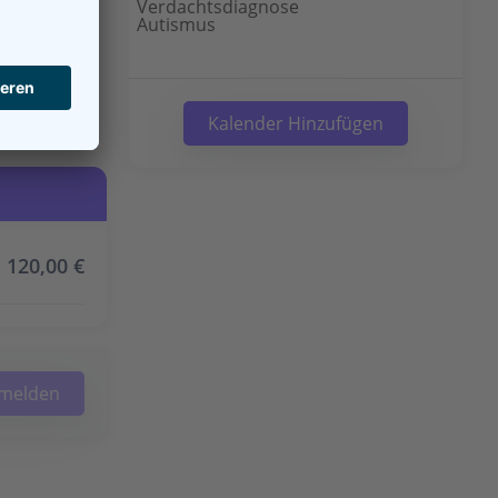
Verdachtsdiagnose
Autismus
Kalender Hinzufügen
120,00
€
nmelden