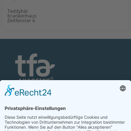
Teddybär
Krankenhaus
Zeitfenster 6
TFA-Akademie GmbH
Nonnenhofer Straße 24/26
17033 Neubrandenburg
Telefon: 0395 35 88 100
Telefax: 0395 35 88 111