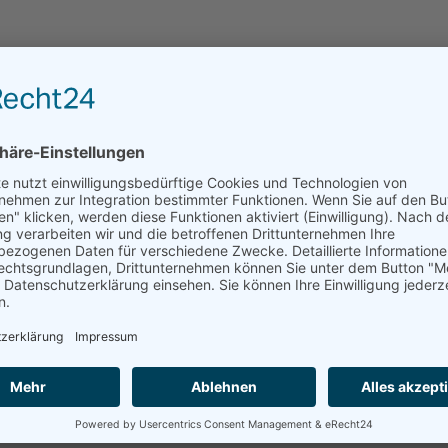
eprägt: hier wird der Grundstein für unser Zuhör- und Weghörverh
lust an Selbstvertrauen oder innerer Ruhe führen. Auch der Umga
n kann beeinträchtigt sein. Auch das Wortverständnis kann vermin
ein aus dem Hörsinn ergeben? Was wäre wohl, wenn wir alle unser
nen, wie wichtig es ist, unseren Sinnen den jeweiligen Stellenwer
tentiale noch mehr ausschöpfen.