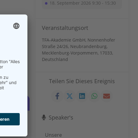
18. September 2026 9:30 - 15:30
alten gelegt.
Veranstaltungsort
ng mit
TFA-Akademie GmbH, Nonnenhofer
dert sein,
Straße 24/26, Neubrandenburg,
Mecklenburg-Vorpommern, 17033,
Deutschland
en Sinnen
t
Teilen Sie Dieses Ereignis
Speaker's
120,00
€
Unsere