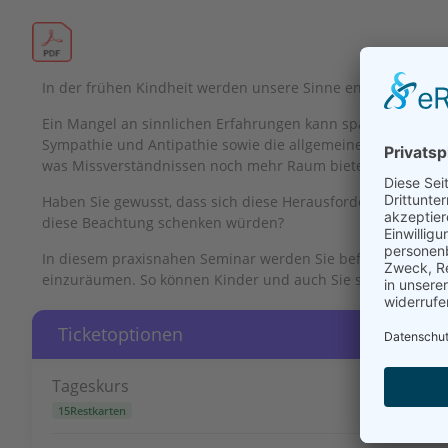
In der frühen Kindheit werden unsere Sinne entscheidend g
Ein Mangel an sinnlichen Erfahrungen kann später zum Ver
Sympathie und Antipathie sowie die allgemeine Konzentratio
was Missverständnissen noch mehr Raum bietet.
Haben Sie gewusst, dass sich diese Herausforderungen all
diese Beachtung schenken würden?
In diesem praxisnahen Seminar werden Sie befähigt zu erken
einzuräumen. So können Kinder und auch Sie selbst Ihre Po
Ticketoptionen
Tageskurs
15Restkarten