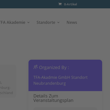
0-Artikel
TFA Akademie
Standorte
News
Organized By :
TFA-Akadmie GmbH Standort
6,
Neubrandenburg
nburg-
tschland
Details Zum
Veranstaltungsplan