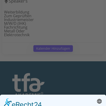
Speaker's
Weiterbildung
Zum Geprüften
Industriemeister
M/w/d (IHK)
Fachrichtung
Metall Oder
Elektrotechnik
Kalender Hinzufügen