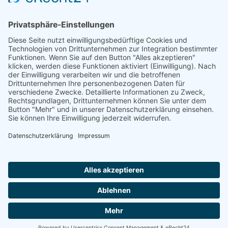
TFA-Akademie GmbH
Nonnenhofer Straße 24/26
17033 Neubrandenburg
Telefon: 0395 35 88 100
Telefax: 0395 35 88 111
E-Mail:
neubrandenburg@tfa-akademie.de
Rechtliches
Teilnahmebedingungen
Impressum
Datenschutz
Copyright TFA-Akademie GmbH |
Datenschutz
|
Impressum
|
Teilnahmebedingungen