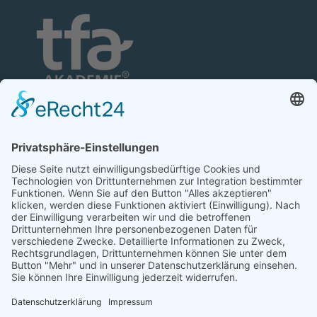
TFA-Akademie GmbH
Nonnenhofer Straße 24/26
17033 Neubrandenburg
Telefon: 0395 35 88 100
Telefax: 0395 35 88 111
E-Mail:
neubrandenburg@tfa-akademie.de
Rechtliches
Teilnahmebedingungen
Impressum
Datenschutz