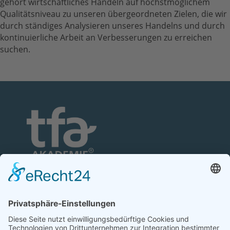
gehört wirtschaftliches Handeln auf höchstmöglichem
Qualitätsniveau zu unseren übergeordneten Zielen, die wir
durch ständiges Analysieren unseres Handelns und durch
kontinuierliche Arbeit an Verbesserungen zu erreichen
suchen.
TFA-Akademie GmbH
Nonnenhofer Straße 24/26
17033 Neubrandenburg
Telefon: 0395 35 88 100