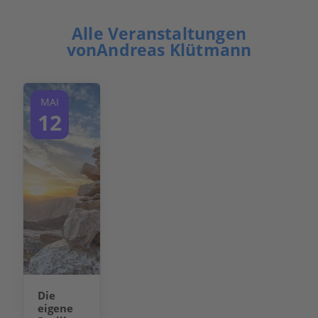
Alle Veranstaltungen
vonAndreas Klütmann
MAI
12
Die
eigene