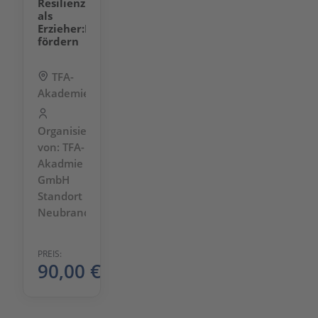
Resilienz
als
Erzieher:In
fördern
TFA-
Akademie
Organisiert
von: TFA-
Akadmie
GmbH
Standort
Neubrandenburg
PREIS:
90,00
€