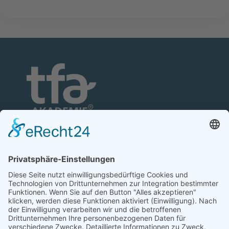
TFA-Akademie GmbH
Nonnenhofer Straße 24/26
17033 Neubrandenburg
Telefon: 0395 35 88 100
Telefax: 0395 35 88 111
E-Mail:
neubrandenburg@tfa-akademie.de