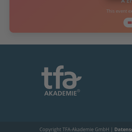
❌ E
This event e
🎟
Copyright TFA-Akademie GmbH |
Datens