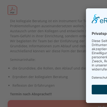
Die kollegiale Beratung ist ein Instrument für Teams, die s
Problemstellungen auseinandersetzen wollen. Durch diese M
Austausch unter den Kollegen und entwickeln so gemeinsam L
Team-Gefühl in ihrer Einrichtung, sondern entwickeln auch ih
Wir begleiten Ihr Team bei der Einführung der kollegialen Be
Grundidee, Informationen zum Ablauf und den Rollen in ei
Anschließend können wir diese Form der Beratung an aktue
Seminarinhalte:
die Grundidee, die Rollen, den Ablauf und die Methoden ei
Erproben der kollegialen Beratung
Reflexion der Erfahrungen
Termin nach Absprache!!!