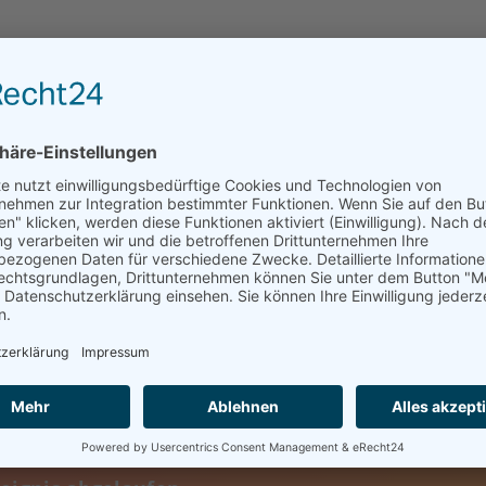
ich professionell und ohne Unterstützung von außen, mit berufliche
ethode schaffen Sie Struktur in ihren Teamsitzungen, fördern de
ösungsansätze für ihre berufliche Praxis. Damit stärken Sie nich
re Qualität stetig weiter.
ratung als Bestandteil in ihrer beruflichen Praxis durch die Vorste
ner Beratung sowie eine Einführung in die grundlegenden Methode
llen Themen aus ihrem Team erproben und erste Erfahrungen refle
ner kollegialen Beratung