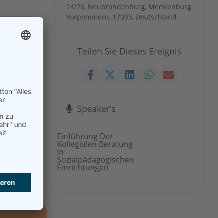
24/26, Neubrandenburg, Mecklenburg
Vorpommern, 17033, Deutschland
n Frage- und
Teilen Sie Dieses Ereignis
n fachlichen
t nur das
llung der
n.
ktieren.
Speaker's
Einführung Der
Kollegialen Beratung
In
Sozialpädagogischen
Einrichtungen