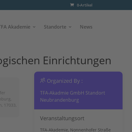
0-Artikel
TFA Akademie
Standorte
News
ogischen Einrichtungen
Organized By :
TFA-Akadmie GmbH Standort
fer
nburg,
Neubrandenburg
, 17033,
Veranstaltungsort
TFA-Akademie, Nonnenhofer Straße