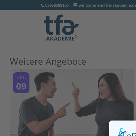
03953588100
willkommen@tfa-akademie.d
Weitere Angebote
OKT.
09