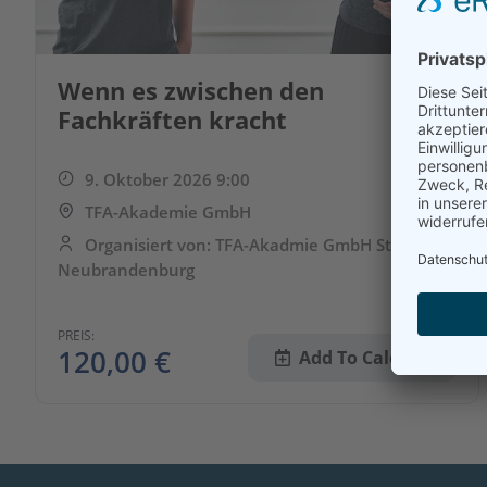
Wenn es zwischen den
Fachkräften kracht
9. Oktober 2026 9:00
TFA-Akademie GmbH
Organisiert von: TFA-Akadmie GmbH Standort
Neubrandenburg
PREIS:
120,00
€
Add To Calendar