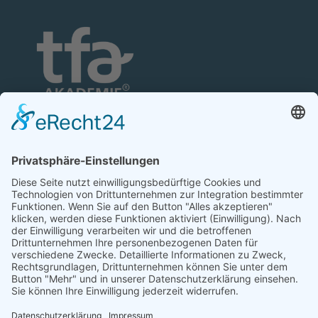
TFA-Akademie GmbH
Nonnenhofer Straße 24/26
17033 Neubrandenburg
Telefon: 0395 35 88 100
Telefax: 0395 35 88 111
E-Mail:
neubrandenburg@tfa-akademie.de
Rechtliches
Teilnahmebedingungen
Impressum