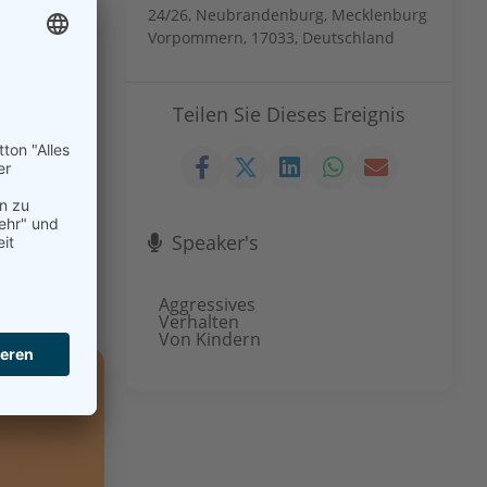
24/26, Neubrandenburg, Mecklenburg
Vorpommern, 17033, Deutschland
n dieser
Teilen Sie Dieses Ereignis
ung von
ten.
Speaker's
Aggressives
Verhalten
Von Kindern