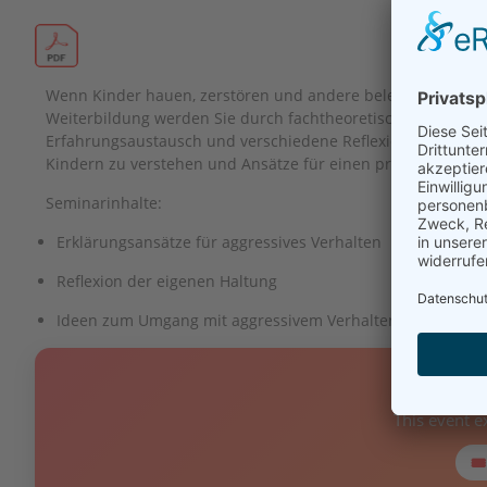
Wenn Kinder hauen, zerstören und andere beleidigen kann d
Weiterbildung werden Sie durch fachtheoretische Erklärung
Erfahrungsaustausch und verschiedene Reflexionsübungen d
Kindern zu verstehen und Ansätze für einen professionelle
Seminarinhalte:
Erklärungsansätze für aggressives Verhalten
Reflexion der eigenen Haltung
Ideen zum Umgang mit aggressivem Verhalten
❌ E
This event 
🎟