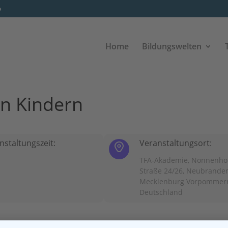
e
Home
Bildungswelten
on Kindern
nstaltungszeit:
Veranstaltungsort:
TFA-Akademie, Nonnenho
Straße 24/26, Neubrande
Mecklenburg Vorpommern
Deutschland