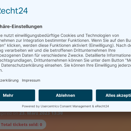
as pädagogische Fach- und Assistenzkräfte sehr herausfordern. I
sansätze,
azu eingeladen, die Bedeutung von Aggressionen in der Entwickl
n Umgang mit dieser herausfordernden Verhaltensweise zu erarbei
reignis abgelaufen
expired on
23. März 2023 13:30
 Total tickets sold: 0