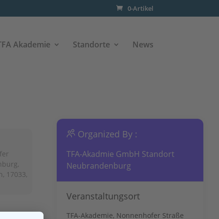
0-Artikel
TFA Akademie
Standorte
News
Organized By :
TFA-Akadmie GmbH Standort
fer
nburg,
Neubrandenburg
, 17033,
Veranstaltungsort
TFA-Akademie, Nonnenhofer Straße