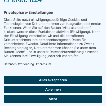
TFA-Akademie GmbH
Nonnenhofer Straße 24/26
17033 Neubrandenburg
Telefon: 0395 35 88 100
Telefax: 0395 35 88 111
E-Mail:
neubrandenburg@tfa-akademie.de
Rechtliches
Teilnahmebedingungen
Impressum
Datenschutz
Copyright TFA-Akademie GmbH |
Datenschutz
|
Impressum
|
Teilnahmebedingungen