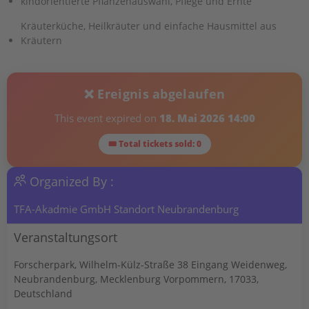
kindorientierte Pflanzenauswahl, Pflege und Ernte
Kräuterküche, Heilkräuter und einfache Hausmittel aus
Kräutern
❌ Ereignis abgelaufen
This event expired on
18. Mai 2026 14:00
🎟 Total tickets sold: 0
Organized By :
TFA-Akadmie GmbH Standort Neubrandenburg
Veranstaltungsort
Forscherpark, Wilhelm-Külz-Straße 38 Eingang Weidenweg,
Neubrandenburg, Mecklenburg Vorpommern, 17033,
Deutschland