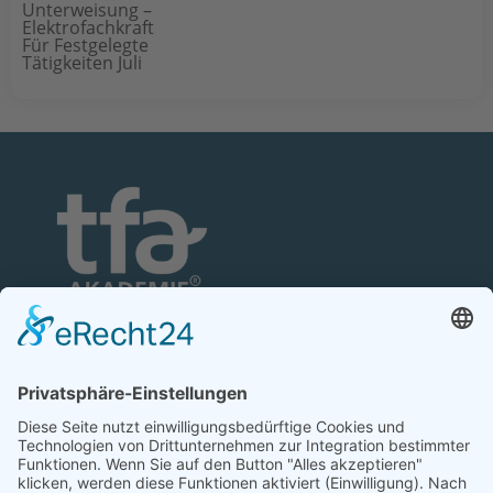
Unterweisung –
Elektrofachkraft
Für Festgelegte
Tätigkeiten Juli
TFA-Akademie GmbH
Nonnenhofer Straße 24/26
17033 Neubrandenburg
Telefon: 0395 35 88 100
Telefax: 0395 35 88 111