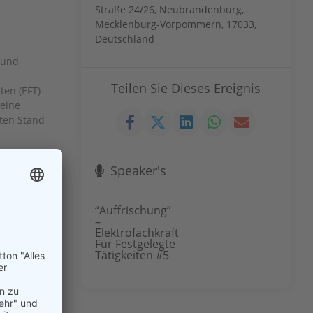
Straße 24/26, Neubrandenburg,
Mecklenburg-Vorpommern, 17033,
Deutschland
 und
Teilen Sie Dieses Ereignis
ten (EFT)
 eine
ten Stand
Speaker's
“Auffrischung”
–
Elektrofachkraft
Für Festgelegte
Tätigkeiten #5