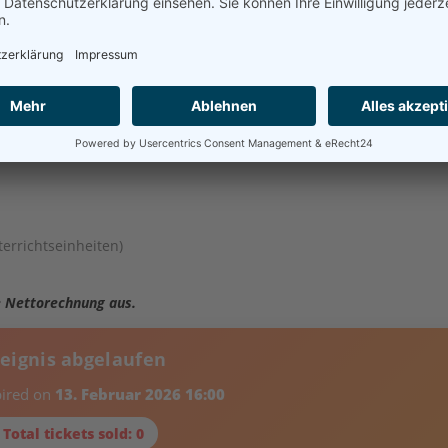
errichtseinheiten)
ne Nettorechnung aus.
reignis abgelaufen
pired on
13. Februar 2026 16:00
 Total tickets sold: 0