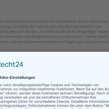
en Sie elektrotechnische Arbeiten im Unternehmen durch. Kenntnisse
hulung zum Stand der Technik, den aktuellen gesetzlichen und
nd gebracht werden. Als Elektrofachkraft für festgelegte Tätigkei
h. Kenntnisse und Fähigkeiten hierzu sollten nach 3 Jahren durch
lichen und berufsgenossenschaftlichen Regelungen auf den neues
stgelegte Tätigkeiten
en, Prüfung der Schutzmaßnahmen