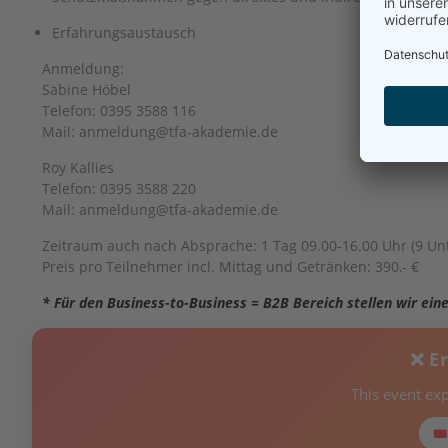
Erfahrungsaustausch
Anmeldung:
Sabine Höbel
Telefon: 0395 3588 116
Mail: anmeldung@tfa-akademie.de
Roy Kallies
Telefon: 0395 3588 220
Mail: anmeldung@tfa-akademie.de
Zeitraum auch nach Absprache: 1 Tag 09.00-16.00 Uhr (9 Unt
Preis pro Teilnehmer incl. Mittag und Getränken: 390,- €
* Für den Business-to-Business = B2B Bereich stellen wir ei
❌ E
This event ex
🎟