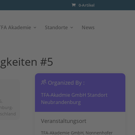
0-Artikel
TFA Akademie
Standorte
News
igkeiten #5
Organized By :
TFA-Akadmie GmbH Standort
6,
Neubrandenburg
nburg-
tschland
Veranstaltungsort
TFA-Akademie GmbH, Nonnenhofer