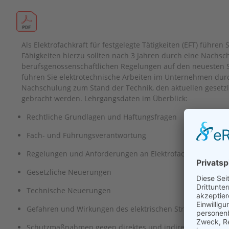
Als Elektrofachkraft für festgelegte Tätigkeiten (EFT) führ
Fähigkeiten hierzu sollten nach 3 Jahren durch eine Nachsc
berufsgenossenschaftlichen Regelungen auf den neuesten Sta
führen Sie elektrotechnische Arbeiten im Unternehmen durc
Nachschulung zum Stand der Technik, den aktuellen gesetz
gebracht werden. Lehrgangsdaten im Überblick:
Rechtliche Grundlagen und Haftungsfragen
Fach- und Führungsverantwortung
Regelungen und Anforderungen an Elektrofachkräfte für fe
Gesetzliche Neuerungen
Technische Neuerungen
Gefahren und Wirkungen des elektrischen Stromes
Schutzmaßnahmen gegen direktes und indirektes Berühr