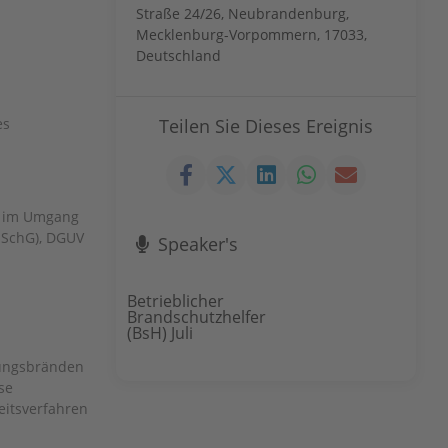
Straße 24/26, Neubrandenburg,
Mecklenburg-Vorpommern, 17033,
Deutschland
es
Teilen Sie Dieses Ereignis
n im Umgang
bSchG), DGUV
Speaker's
Betrieblicher
Brandschutzhelfer
(BsH) Juli
hungsbränden
se
eitsverfahren