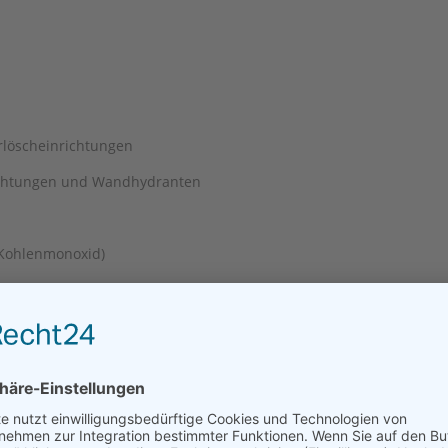
rlöscheinrichtungen
richtungen und Wandhydranten
 Kohlenmonoxid)
 Teile)
ttbrände oder hohe Brandlasten)
fährdung