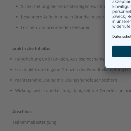
Sicherstellung der selbstständigen Flucht der Beschäfti
besondere Aufgaben nach Brandschutzordnung Teil C (z
Löschen von brennenden Personen
praktische Inhalte:
Handhabung und Funktion, Auslösemechanismen von Feue
Löschtaktik und eigene Grenzen der Brandbekämpfung (z. B
realitätsnahe Übung mit Übungshandfeuerlöschern
Wirkungsweise und Leistungsfähigkeit der Feuerlöscheinr
Abschluss:
Teilnahmebestätigung