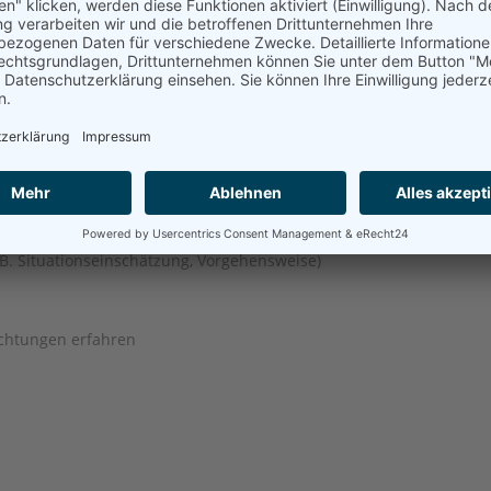
gten
. B. An­sprechpersonen für die Feuerwehr)
rlöscheinrichtungen
. Situations­einschätzung, Vorgehensweise)
ichtungen erfahren