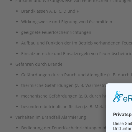
Funktion und Wirkungsweise von Feuerlöscheinrichtungen
Brandklassen A, B, C, D und F
Wirkungsweise und Eignung von Löschmitteln
geeignete Feuerlöscheinrichtungen
Aufbau und Funktion der im Betrieb vorhandenen Feue
Einsatzbereiche und Einsatzregeln von Feuerlöschein
Gefahren durch Brände
Gefährdungen durch Rauch und Atemgifte (z. B. durch
thermische Gefährdungen (z. B. Wärmestrahlung)
mechanische Gefährdungen (z. B. durch herumfliegende
besondere betriebliche Risiken (z. B. Metallbrände, Fe
Verhalten im Brandfall Alarmierung
Bedienung der Feuerlöscheinrichtungen ohne Eigenge