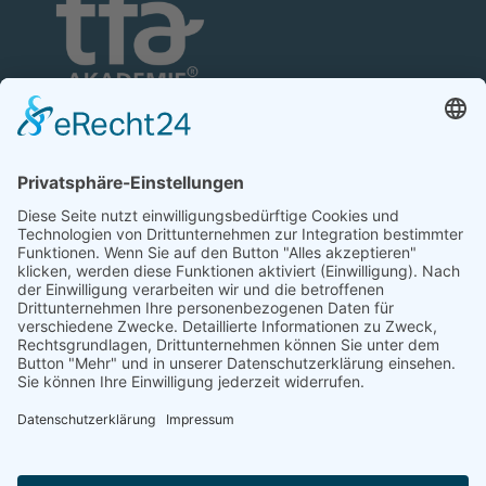
TFA-Akademie GmbH
Nonnenhofer Straße 24/26
17033 Neubrandenburg
Telefon: 0395 35 88 100
Telefax: 0395 35 88 111
E-Mail:
neubrandenburg@tfa-akademie.de
Rechtliches
Teilnahmebedingungen
Impressum
Datenschutz