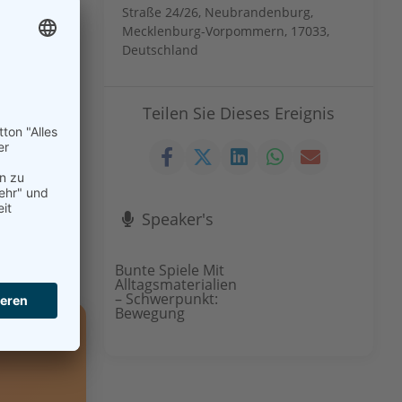
Straße 24/26, Neubrandenburg,
Mecklenburg-Vorpommern, 17033,
Deutschland
Teilen Sie Dieses Ereignis
Speaker's
Bunte Spiele Mit
Alltagsmaterialien
– Schwerpunkt:
Bewegung