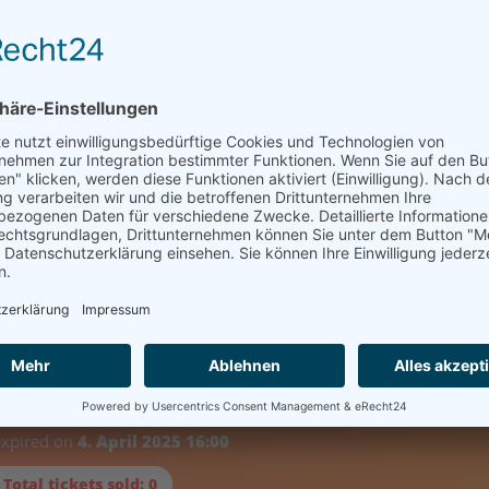
 Materialien zu
erden können!
genständen
nd bunte
die motorischen
t der Teilnehmer.
Betreuung – unsere
 die leicht umsetzbar
en Sie sich inspirieren
reignis abgelaufen
expired on
4. April 2025 16:00
 Total tickets sold: 0