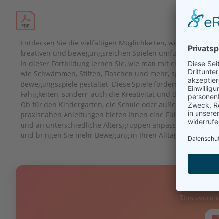
Entdecken Sie die vielfältigen Möglichkeiten, wie alltägliche
kreativen und bewegungsreichen Spielen umfunktioniert w
In dieser Fortbildung lernen Sie, wie man mit einfachen Ge
wie Schwämmen, Stiften, Flaschen und mehr, spannende u
Bewegungsspiele gestaltet. Diese Spiele fördern nicht nur 
Fähigkeiten, sondern auch die Kreativität und den Teamgeis
Ob für den Kindergarten, die Schule oder außerschulische 
praxisnahen Anleitungen bieten Ihnen eine Fülle von Ideen,
und an unterschiedliche Altersgruppen anpassbar sind. Lass
und bringen Sie mehr Bewegung in Ihren Alltag!
❌ E
This event 
🎟