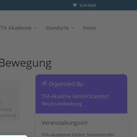
0-Artikel
TFA Akademie
Standorte
News
: Bewegung
Organized By :
TFA-Akadmie GmbH Standort
6,
Neubrandenburg
nburg-
tschland
Veranstaltungsort
TFA-Akademie GmbH, Nonnenhofer