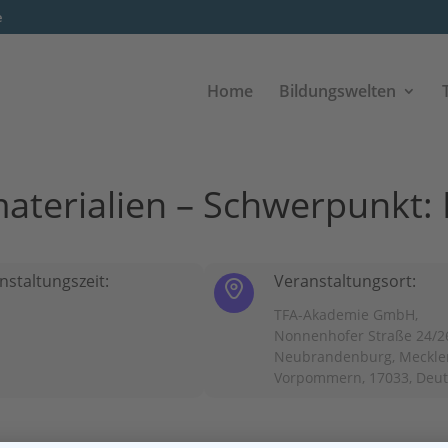
e
Home
Bildungswelten
smaterialien – Schwerpunkt
nstaltungszeit:
Veranstaltungsort:
TFA-Akademie GmbH,
Nonnenhofer Straße 24/2
Neubrandenburg, Meckle
Vorpommern, 17033, Deu