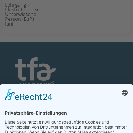
Lehrgang –
Elektrotechnisch
Unterwiesene
Person (EuP)
Juni
TFA-Akademie GmbH
Nonnenhofer Straße 24/26
17033 Neubrandenburg
Telefon: 0395 35 88 100