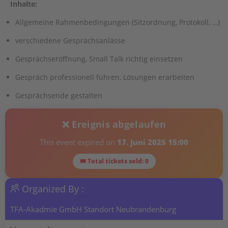
Inhalte:
Allgemeine Rahmenbedingungen (Sitzordnung, Protokoll, …)
verschiedene Gesprächsanlässe
Gesprächseröffnung, Small Talk richtig einsetzen
Gespräch professionell führen, Lösungen erarbeiten
Gesprächsende gestalten
❌ Ereignis abgelaufen
This event expired on
17. Juni 2025 15:00
🎟 Total tickets sold: 0
Organized By :
TFA-Akadmie GmbH Standort Neubrandenburg