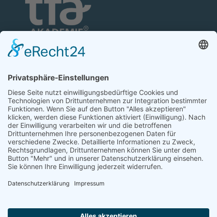
TFA-Akademie GmbH
Nonnenhofer Straße 24/26
17033 Neubrandenburg
Telefon: 0395 35 88 100
Telefax: 0395 35 88 111
E-Mail:
neubrandenburg@tfa-akademie.de
Rechtliches
Teilnahmebedingungen
Impressum
Datenschutz