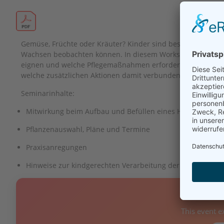
Gemüse, Früchte oder Kräuter? Kinder sind besonders inter
Wachsen beobachten können. In diesem Workshop erfahren S
eignen und welche Pflegemaßnahmen erforderlich sind. Sie 
welche zusätzlichen Aktionen damit verbunden werden kön
Seminarinhalte:
Mitwirkung beim Aufbau und Befüllen eines Hochbeets
Pflanzenauswahl, Pläne und Termine
Praxisanregungen
Hinweise zur kindgerechten Verarbeitung der Ernte
❌ E
This event 