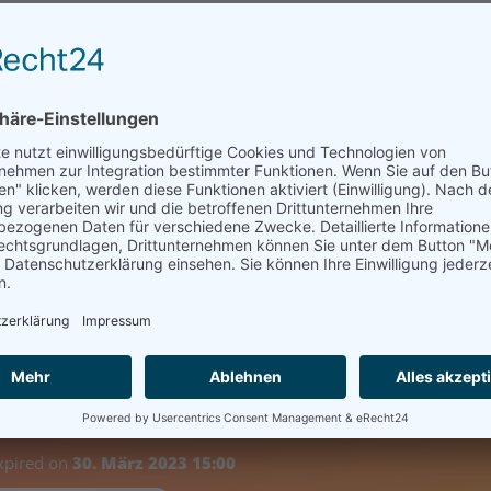
essiert und aufmerksam, wenn sie Dinge fühlen, sehen, schmecken
ie, wie ein Hochbeet gebaut und befüllt wird, welche Pflanzen s
erhalten Anregungen, wie Sie die Kinder in diesen Prozess einbe
nen.
reignis abgelaufen
expired on
30. März 2023 15:00