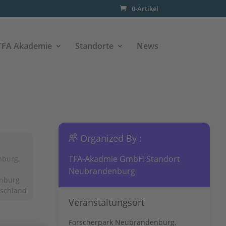
0-Artikel
TFA Akademie
Standorte
News
Organized By :
TFA-Akadmie GmbH Standort
nburg,
Neubrandenburg
nburg
tschland
Veranstaltungsort
Forscherpark Neubrandenburg,