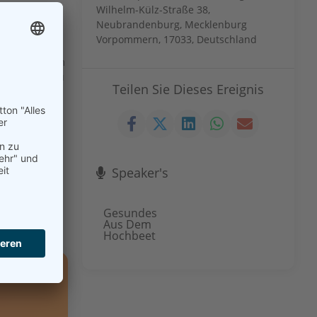
Wilhelm-Külz-Straße 38,
Neubrandenburg, Mecklenburg
Vorpommern, 17033, Deutschland
 und in ihrem
ich zum Anbau
Teilen Sie Dieses Ereignis
ziehen und
Speaker's
Gesundes
Aus Dem
Hochbeet