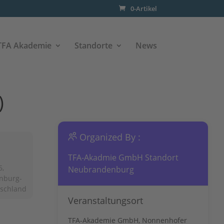
0-Artikel
TFA Akademie
Standorte
News
)
Organized By :
TFA-Akadmie GmbH Standort
6,
Neubrandenburg
nburg-
tschland
Veranstaltungsort
TFA-Akademie GmbH, Nonnenhofer