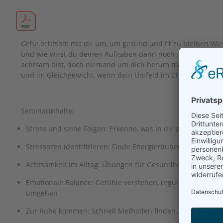
Gehe achtsam mit dir um, um gesund und fit zu bleiben Wie 
und wie wirst du deinen Aufgaben dann noch gerecht? Was 
achtsam bist, doch niemand um dich herum macht mit? Wie
und im Gleichgewicht, wenn dein Umfeld im Chaos versinkt?
Seminarinhalte:
Stress und seine Folgen: Erkenne, was in dir passiert
Stressoren identifizieren: Finde Energieräuber und gehe 
Achtsamkeit im Alltag: Übungen für Gesundheit und inner
Emotionale Balance: Gefühle verstehen, regulieren und be
umgehen
Zur Ruhe kommen: Schnell Methoden finden, um inneren F