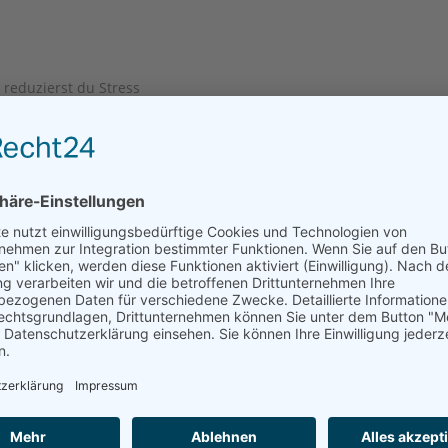
reduzierst du Stress
nützt es, wenn du
 bleibst du achtsam
anders mit ihnen um
e Balance
sser mit anderen
rieden zu erlangen