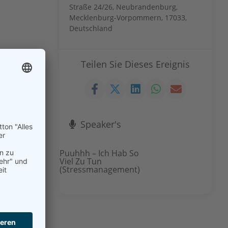
Straße 24/26, Neubrandenburg,
Mecklenburg-Vorpommern, 17033,
Deutschland
Teilen Sie Dieses Ereignis
Speaker's
Puuhhh – Ich Hab So
Viel Zu Tun
(Stressmanagement)