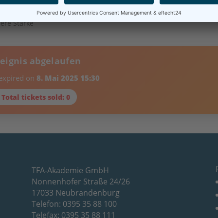
ung vermeiden
ere Stärke
reignis abgelaufen
 expired on
8. Mai 2025 15:30
 Total tickets sold: 0
TFA-Akademie GmbH
Nonnenhofer Straße 24/26
17033 Neubrandenburg
Telefon: 0395 35 88 100
Telefax: 0395 35 88 111