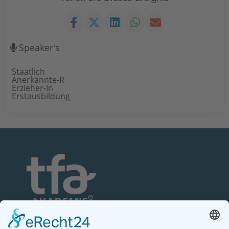
Speaker's
Staatlich
Anerkannte-R
Erzieher-In
Erstausbildung