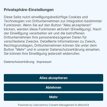
TFA-Akademie GmbH
Nonnenhofer Straße 24/26
17033 Neubrandenburg
Telefon: 0395 35 88 100
Telefax: 0395 35 88 111
E-Mail:
neubrandenburg@tfa-akademie.de
Rechtliches
Teilnahmebedingungen
Impressum
Datenschutz
Copyright TFA-Akademie GmbH |
Datenschutz
|
Impressum
|
Teilnahmebedingungen