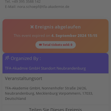
Tel. +49 395 3588 142
E-Mail: nora.schoepf@tfa-akademie.de
❌ Ereignis abgelaufen
This event expired on
4. September 2024 15:15
🎟 Total tickets sold: 0
Organized By :
TFA-Akadmie GmbH Standort Neubrandenburg
Veranstaltungsort
TFA-Akademie GmbH, Nonnenhofer Straße 24/26,
Neubrandenburg, Mecklenburg Vorpommern, 17033,
Deutschland
Teilen Sie Dieses Ereignis