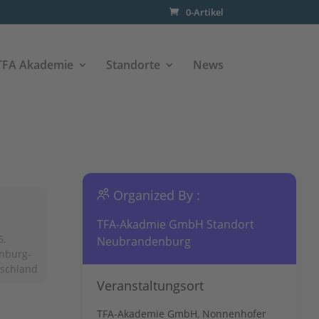
0-Artikel
TFA Akademie
Standorte
News
Organized By :
TFA-Akadmie GmbH Standort
6,
Neubrandenburg
nburg-
tschland
Veranstaltungsort
TFA-Akademie GmbH, Nonnenhofer