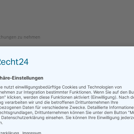
suchungen zu nehmen
s
en Arzt
ama/Papa begleitet ihn stets
 zu erhalten