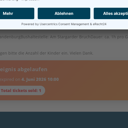
/innen
randenburg
Bushaltestelle: Am Stargarder Bruch
Dauer: ca. 1h pro 
en bitte die Anzahl der Kinder ein. Vielen Dank.
reignis abgelaufen
 expired on
4. Juni 2026 10:00
 Total tickets sold: 1