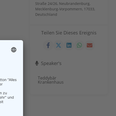
Straße 24/26, Neubrandenburg,
Mecklenburg-Vorpommern, 17033,
Deutschland
Teilen Sie Dieses Ereignis
Speaker's
Teddybär
Krankenhaus