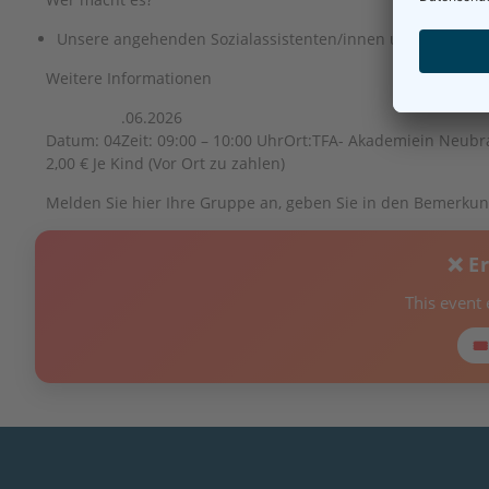
Unsere angehenden Sozialassistenten/innen und Erzieher
Weitere Informationen
.06.2026
Datum: 04
Zeit: 09:00 – 10:00 Uhr
Ort:
TFA- Akademie
in Neub
2,00 € Je Kind (Vor Ort zu zahlen)
Melden Sie hier Ihre Gruppe an, geben Sie in den Bemerkung
❌ E
This event
🎟