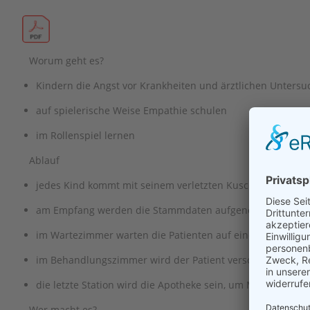
Worum geht es?
Kindern die Angst vor Krankheiten und ärztlichen Unter
auf spielerische Weise Empathie schulen
im Rollenspiel lernen
Ablauf
jedes Kind kommt mit seinem verletzten Kuscheltier zu un
am Empfang werden die Stammdaten aufgenommen
im Wartezimmer warten die Patienten auf einen verfügbar
im Behandlungszimmer wird der Patient versorgt, sein/e M
die letzte Station wird die Apotheke sein, um Medikamente
Wer macht es?