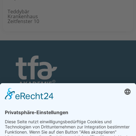
Teddybär
Krankenhaus
Zeitfenster 10
TFA-Akademie GmbH
Nonnenhofer Straße 24/26
17033 Neubrandenburg
Telefon: 0395 35 88 100
Telefax: 0395 35 88 111