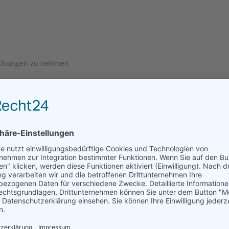
suchungen zu nehmen
s
en Arzt
ama/Papa begleitet ihn stets
 zu erhalten