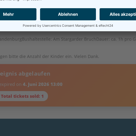
/innen
randenburg
Bushaltestelle: Am Stargarder Bruch
Dauer: ca. 1h pro 
en bitte die Anzahl der Kinder ein. Vielen Dank.
reignis abgelaufen
 expired on
4. Juni 2026 13:00
 Total tickets sold: 1