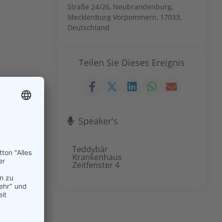
Straße 24/26, Neubrandenburg,
Mecklenburg Vorpommern, 17033,
Deutschland
Teilen Sie Dieses Ereignis
Speaker's
Teddybär
Krankenhaus
Zeitfenster 4