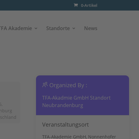
0-Artikel
TFA Akademie
Standorte
News
Organized By :
TFA-Akadmie GmbH Standort
6,
Neubrandenburg
nburg
tschland
Veranstaltungsort
TFA-Akademie GmbH, Nonnenhofer