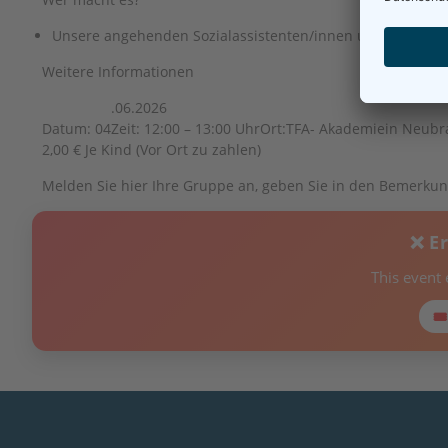
Unsere angehenden Sozialassistenten/innen und Erzieher
Weitere Informationen
.06.2026
Datum: 04
Zeit: 12:00 – 13:00 Uhr
Ort:
TFA- Akademie
in Neub
2,00 € Je Kind (Vor Ort zu zahlen)
Melden Sie hier Ihre Gruppe an, geben Sie in den Bemerkung
❌ E
This event
🎟