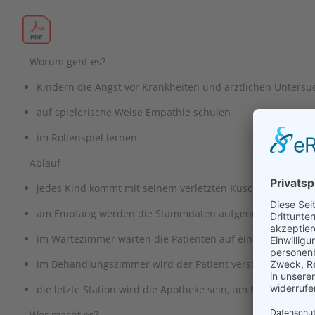
Worum geht es?
Kindern die Angst vor Krankheiten und ärztlichen Unter
auf spielerische Weise Empathie schulen
im Rollenspiel lernen
Ablauf
jedes Kind kommt mit seinem verletzten Kuscheltier zu un
am Empfang werden die Stammdaten aufgenommen
im Wartezimmer warten die Patienten auf einen verfügbar
im Behandlungszimmer wird der Patient versorgt, sein/e M
die letzte Station wird die Apotheke sein, um Medikamente
Wer macht es?