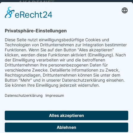
TFA-Akademie GmbH
Nonnenhofer Straße 24/26
17033 Neubrandenburg
Telefon: 0395 35 88 100
Telefax: 0395 35 88 111
E-Mail:
neubrandenburg@tfa-akademie.de
Rechtliches
Teilnahmebedingungen
Impressum
Datenschutz