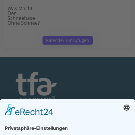
Was Macht
Der
Schneehase
Ohne Schnee?
Kalender Hinzufügen
TFA-Akademie GmbH
Nonnenhofer Straße 24/26