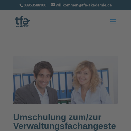
03953588100
willkommen@tfa-akademie.de
Umschulung zum/zur
Verwaltungsfachangeste