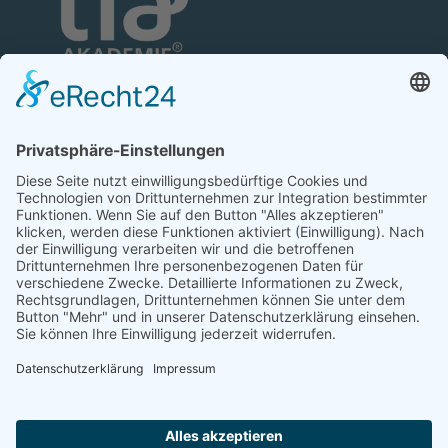
TFA-Akademie GmbH
Nonnenhofer Straße 24/26
17033 Neubrandenburg
Telefon: 0395 35 88 100
Telefax: 0395 35 88 111
E-Mail:
neubrandenburg@tfa-akademie.de
Rechtliches
Teilnahmebedingungen
Impressum
Datenschutz