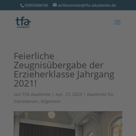
03953588100
willkommen@tfa-akademie.de
Feierliche
Zeugnisübergabe der
Erzieherklasse Jahrgang
2021!
von
TFA Akademie
|
Apr. 27, 2023
|
Akademie für
Sozialwesen
,
Allgemein