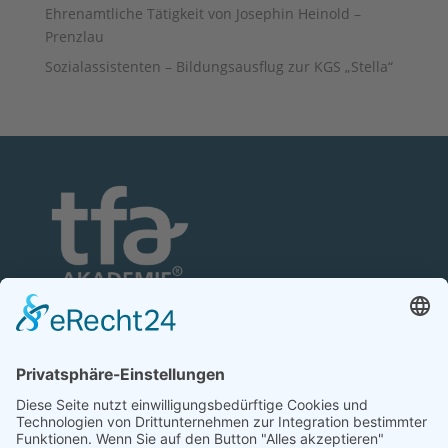
Ehrenamtliche Tätigkeit von Josephin Heinold –
Prenzlau
Sozialassistenten – Bildungsausflug zur KGS „Stella“
TFA-Akademie GmbH
Nonnenhofer Straße 24/26
17033 Neubrandenburg
Telefon: 0395 35 88 100
Telefax: 0395 35 88 111