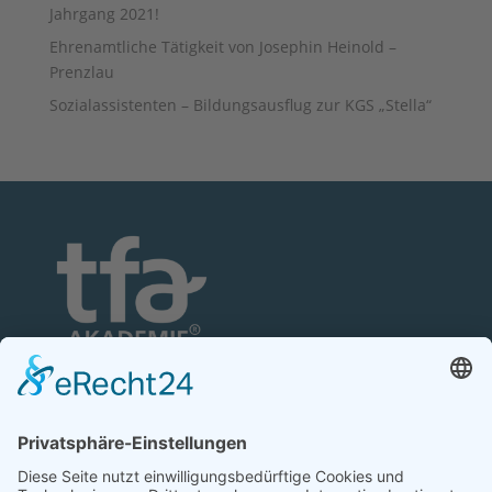
Jahrgang 2021!
Ehrenamtliche Tätigkeit von Josephin Heinold –
Prenzlau
Sozialassistenten – Bildungsausflug zur KGS „Stella“
TFA-Akademie GmbH
Nonnenhofer Straße 24/26
17033 Neubrandenburg