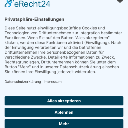
TFA-Akademie GmbH
Nonnenhofer Straße 24/26
17033 Neubrandenburg
Telefon: 0395 35 88 100
Telefax: 0395 35 88 111
E-Mail:
neubrandenburg@tfa-akademie.de
Rechtliches
Teilnahmebedingungen
Impressum
Datenschutz
Copyright TFA-Akademie GmbH |
Datenschutz