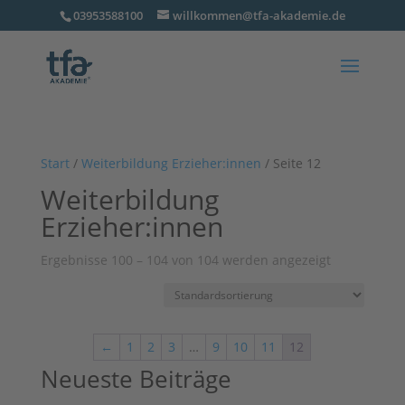
03953588100
willkommen@tfa-akademie.de
Start
/
Weiterbildung Erzieher:innen
/ Seite 12
Weiterbildung
Erzieher:innen
Ergebnisse 100 – 104 von 104 werden angezeigt
←
1
2
3
…
9
10
11
12
Neueste Beiträge