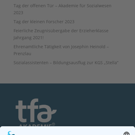
Tag der offenen Tür – Akademie für Sozialwesen
2023
Tag der kleinen Forscher 2023
Feierliche Zeugnisübergabe der Erzieherklasse
Jahrgang 2021!
Ehrenamtliche Tätigkeit von Josephin Heinold –
Prenzlau
Sozialassistenten – Bildungsausflug zur KGS „Stella“