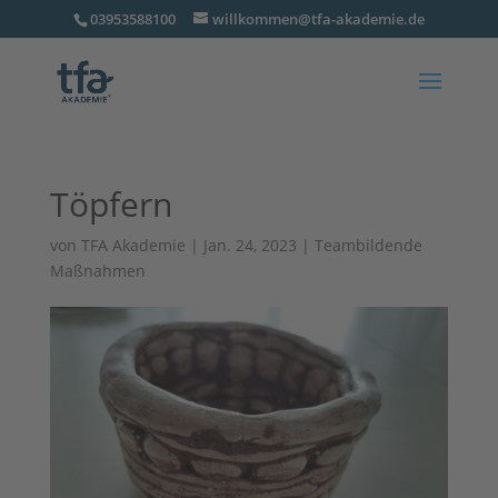
03953588100
willkommen@tfa-akademie.de
Töpfern
von
TFA Akademie
|
Jan. 24, 2023
|
Teambildende
Maßnahmen