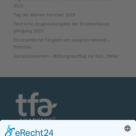
2023
Tag der kleinen Forscher 2023
Feierliche Zeugnisübergabe der Erzieherklasse
Jahrgang 2021!
Ehrenamtliche Tätigkeit von Josephin Heinold –
Prenzlau
Sozialassistenten – Bildungsausflug zur KGS „Stella“