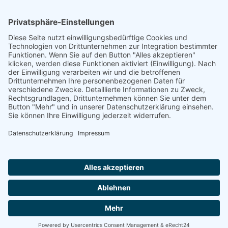
TFA-Akademie GmbH
Nonnenhofer Straße 24/26
17033 Neubrandenburg
Telefon: 0395 35 88 100
Telefax: 0395 35 88 111
E-Mail:
neubrandenburg@tfa-akademie.de
Rechtliches
Teilnahmebedingungen
Impressum
Datenschutz
Copyright TFA-Akademie GmbH |
Datenschutz
|
Impressum
|
Teilnahmebedingungen