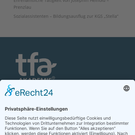
Ehrenamtliche Tätigkeit von Josephin Heinold –
Prenzlau
Sozialassistenten – Bildungsausflug zur KGS „Stella“
TFA-Akademie GmbH
Nonnenhofer Straße 24/26
17033 Neubrandenburg
Telefon: 0395 35 88 100
Telefax: 0395 35 88 111