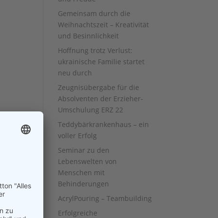
Gemeinsam durch die
Weihnachtszeit – Kreativität
und Besinnlichkeit
Hoffnung trotz Verlust:
ukrainische Familie startet
neu durch
Zeugnisübergabe für die
Absolventen der Erzieher-
Umschulung ERZ 22
Teddybärkrankenhaus – ein
voller Erfolg
Seminar zu den
Lebenswelten von
Menschen mit
Behinderungen
AcrylPouring – Teambuilding
Erfolgreiche