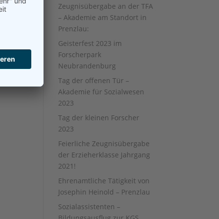
Zeugnisübergabe an der TFA
– Akademie am Standort in
Prenzlau:
Geisterfest 2023 im
Forscherpark
Neubrandenburg
Tag der offenen Tür –
Akademie für Sozialwesen
2023
Tag der kleinen Forscher
2023
Feierliche Zeugnisübergabe
der Erzieherklasse Jahrgang
2021!
Ehrenamtliche Tätigkeit von
Josephin Heinold – Prenzlau
Sozialassistenten –
Bildungsausflug zur KGS