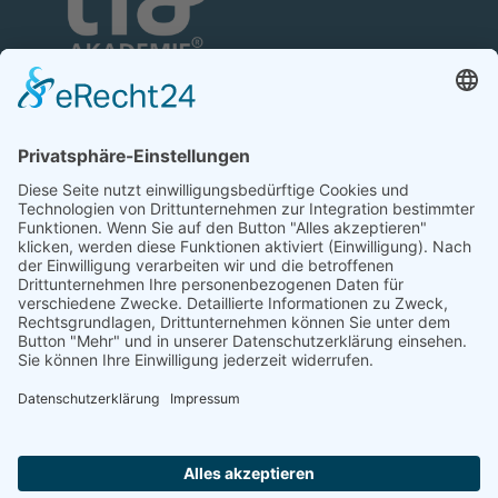
TFA-Akademie GmbH
Nonnenhofer Straße 24/26
17033 Neubrandenburg
Telefon: 0395 35 88 100
Telefax: 0395 35 88 111
E-Mail:
neubrandenburg@tfa-akademie.de
Rechtliches
Teilnahmebedingungen
Impressum
Datenschutz