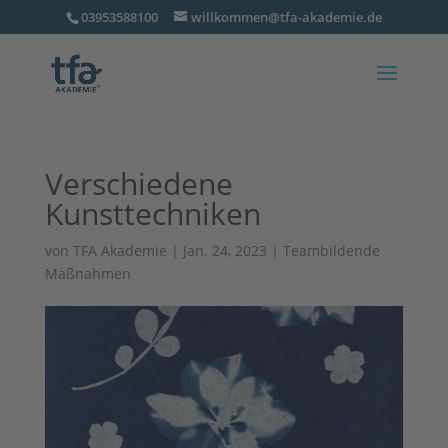
03953588100
willkommen@tfa-akademie.de
Verschiedene
Kunsttechniken
von
TFA Akademie
|
Jan. 24, 2023
|
Teambildende
Maßnahmen