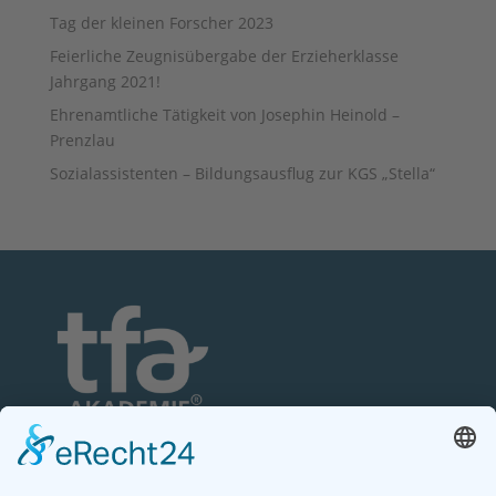
Tag der kleinen Forscher 2023
Feierliche Zeugnisübergabe der Erzieherklasse
Jahrgang 2021!
Ehrenamtliche Tätigkeit von Josephin Heinold –
Prenzlau
Sozialassistenten – Bildungsausflug zur KGS „Stella“
TFA-Akademie GmbH