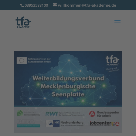
03953588100
willkommen@tfa-akademie.de