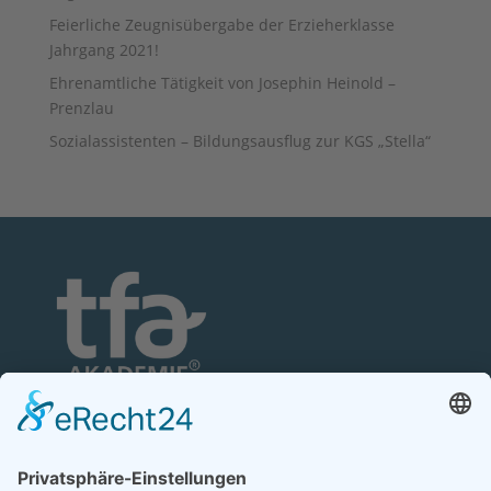
Feierliche Zeugnisübergabe der Erzieherklasse
Jahrgang 2021!
Ehrenamtliche Tätigkeit von Josephin Heinold –
Prenzlau
Sozialassistenten – Bildungsausflug zur KGS „Stella“
TFA-Akademie GmbH
Nonnenhofer Straße 24/26