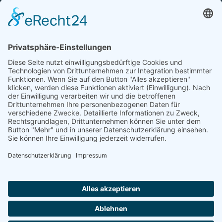
TFA-Akademie GmbH
Nonnenhofer Straße 24/26
17033 Neubrandenburg
Telefon: 0395 35 88 100
Telefax: 0395 35 88 111
E-Mail:
neubrandenburg@tfa-akademie.de
Rechtliches
Teilnahmebedingungen
Impressum
Datenschutz