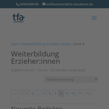
03953588100
willkommen@tfa-akademie.de
Start
/
Weiterbildung Erzieher:innen
/ Seite 8
Weiterbildung
Erzieher:innen
Ergebnisse 64 – 72 von 104 werden angezeigt
←
1
2
3
…
5
6
7
8
9
10
11
12
→
Neueste Beiträge