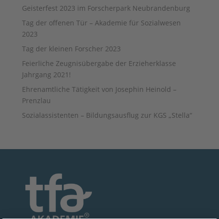
Geisterfest 2023 im Forscherpark Neubrandenburg
Tag der offenen Tür – Akademie für Sozialwesen
2023
Tag der kleinen Forscher 2023
Feierliche Zeugnisübergabe der Erzieherklasse
Jahrgang 2021!
Ehrenamtliche Tätigkeit von Josephin Heinold –
Prenzlau
Sozialassistenten – Bildungsausflug zur KGS „Stella“