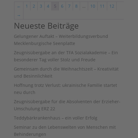
←
1
2
3
4
5
6
7
8
…
10
11
12
→
Neueste Beiträge
Gelungener Auftakt – Weiterbildungsverbund
Mecklenburgische Seenplatte
Zeugnisübergabe an der TFA Sozialakademie – Ein
besonderer Tag voller Stolz und Freude
Gemeinsam durch die Weihnachtszeit – Kreativität
und Besinnlichkeit
Hoffnung trotz Verlust: ukrainische Familie startet
neu durch
Zeugnisübergabe für die Absolventen der Erzieher-
Umschulung ERZ 22
Teddybärkrankenhaus – ein voller Erfolg
Seminar zu den Lebenswelten von Menschen mit
Behinderungen